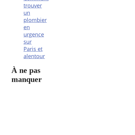
trouver
un
plombier
en
urgence
sur
Paris et
alentour
À ne pas
manquer