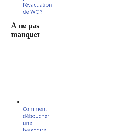
l’évacuation
de WC ?
À ne pas
manquer
Comment
déboucher
une
baignoire