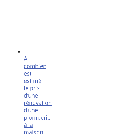
À
combien
est
estimé
le prix
d’une
rénovation
d’une
plomberie
à la
maison