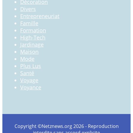
Décoration
Divers
Entrepreneuriat
Famille
Formation
High-Tech
Jardinage
Maison
Mode
Plus Lus
Santé
Voyage
Voyance
Copyright ©Netznews.org 2026 - Reproduction
interdite sans accord explicite