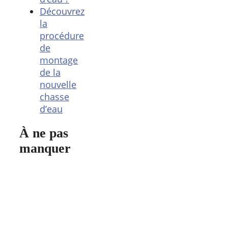
Découvrez
la
procédure
de
montage
de la
nouvelle
chasse
d’eau
À ne pas
manquer