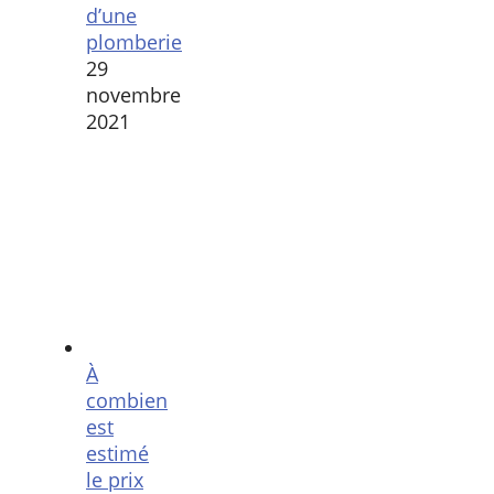
d’une
plomberie
29
novembre
2021
À
combien
est
estimé
le prix