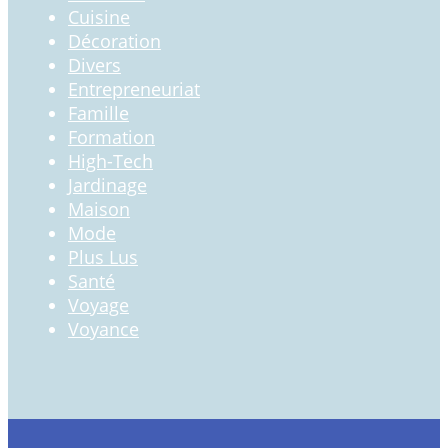
Cuisine
Décoration
Divers
Entrepreneuriat
Famille
Formation
High-Tech
Jardinage
Maison
Mode
Plus Lus
Santé
Voyage
Voyance