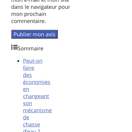
dans le navigateur pour
mon prochain
commentaire.
Sommaire
Peut-on
faire
des
économies
en
changeant
son
mécanisme
de
chasse
d’eau ?