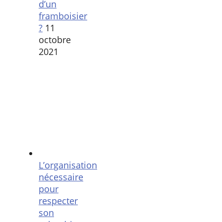
d’un
framboisier
?
11
octobre
2021
L’organisation
nécessaire
pour
respecter
son