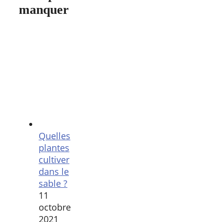
manquer
Quelles
plantes
cultiver
dans le
sable ?
11
octobre
2021