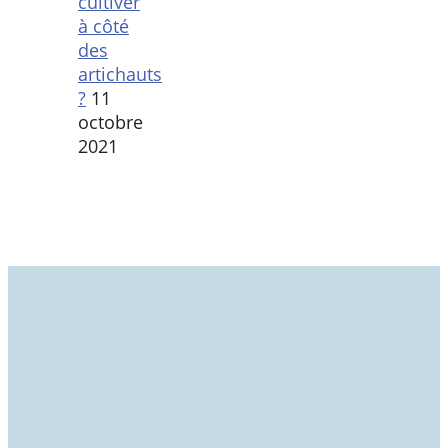
cultiver
à côté
des
artichauts
?
11
octobre
2021