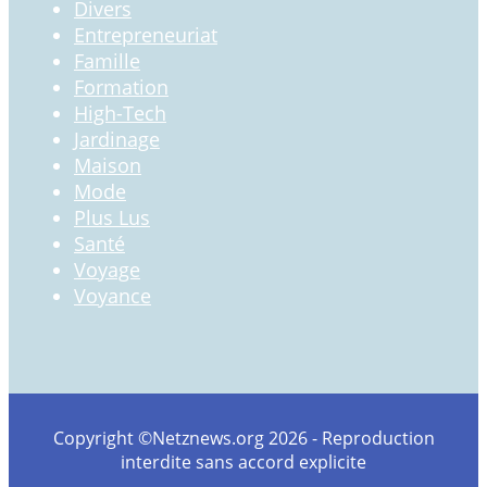
Divers
Entrepreneuriat
Famille
Formation
High-Tech
Jardinage
Maison
Mode
Plus Lus
Santé
Voyage
Voyance
Copyright ©Netznews.org 2026 - Reproduction
interdite sans accord explicite