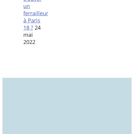
un
ferrailleur
à Paris
18 ?
24
mai
2022