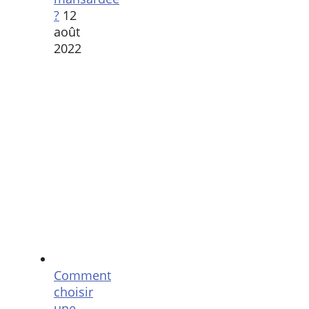
?
12
août
2022
Comment
choisir
une