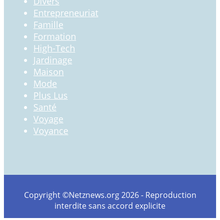
Divers
Entrepreneuriat
Famille
Formation
High-Tech
Jardinage
Maison
Mode
Plus Lus
Santé
Voyage
Voyance
Copyright ©Netznews.org 2026 - Reproduction
interdite sans accord explicite