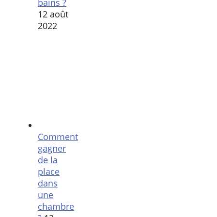
bains ?
12 août
2022
Comment
gagner
de la
place
dans
une
chambre