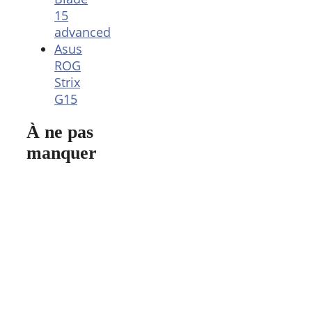
15
advanced
Asus
ROG
Strix
G15
À ne pas
manquer