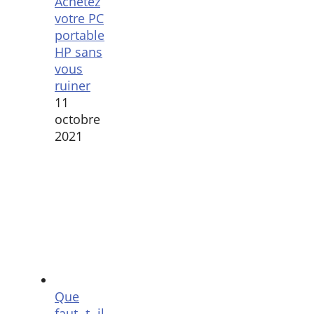
Achetez
votre PC
portable
HP sans
vous
ruiner
11
octobre
2021
Que
faut -t- il