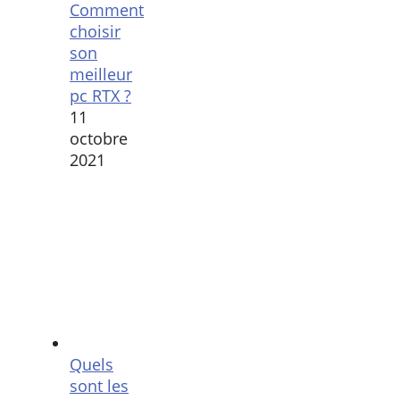
Comment
choisir
son
meilleur
pc RTX ?
11
octobre
2021
Quels
sont les