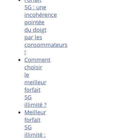
5G : une
incohérence
pointée
du doigt
par les
consommateurs
!
Comment
choisir
le
meilleur
forfait
5G
illimité ?
Meilleur
forfait
5G
illimité :