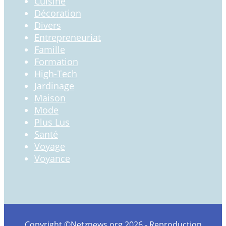
Cuisine
Décoration
Divers
Entrepreneuriat
Famille
Formation
High-Tech
Jardinage
Maison
Mode
Plus Lus
Santé
Voyage
Voyance
Copyright ©Netznews.org 2026 - Reproduction