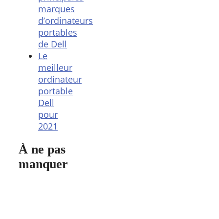
marques
d’ordinateurs
portables
de Dell
Le
meilleur
ordinateur
portable
Dell
pour
2021
À ne pas
manquer