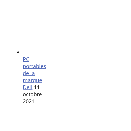
PC
portables
de la
marque
Dell
11
octobre
2021