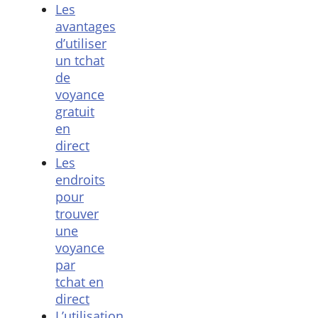
Les
avantages
d’utiliser
un tchat
de
voyance
gratuit
en
direct
Les
endroits
pour
trouver
une
voyance
par
tchat en
direct
L’utilisation