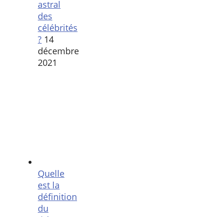
astral
des
célébrités
?
14
décembre
2021
Quelle
est la
définition
du