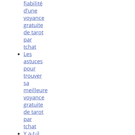
fiabilité
d’une
voyance
gratuite
de tarot
par
tchat
Les
astuces
pour
trouver
sa
meilleure
voyance
gratuite
de tarot
par
tchat
Y a-t-il