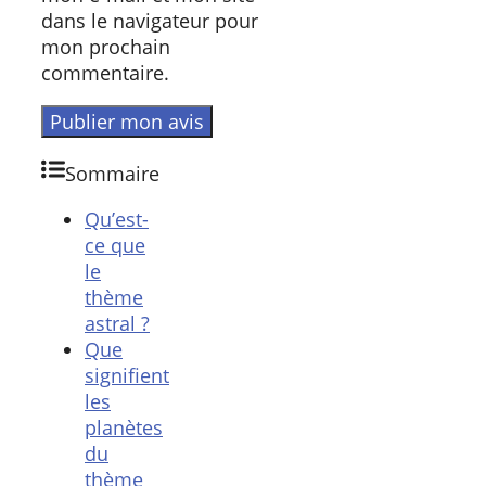
dans le navigateur pour
mon prochain
commentaire.
Sommaire
Qu’est-
ce que
le
thème
astral ?
Que
signifient
les
planètes
du
thème