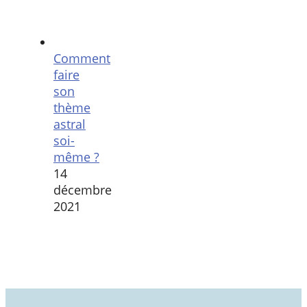
Comment
faire
son
thème
astral
soi-
même ?
14
décembre
2021