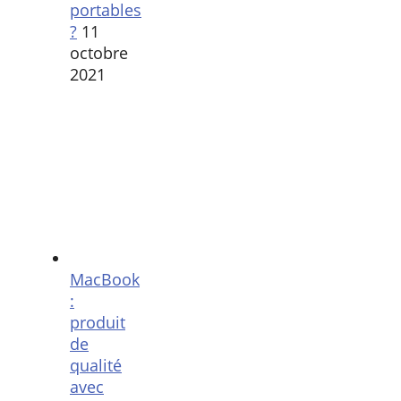
portables
?
11
octobre
2021
MacBook
:
produit
de
qualité
avec