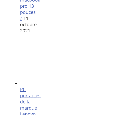
pro 13
pouces
?
11
octobre
2021
PC
portables
de la
marque
Lenovo