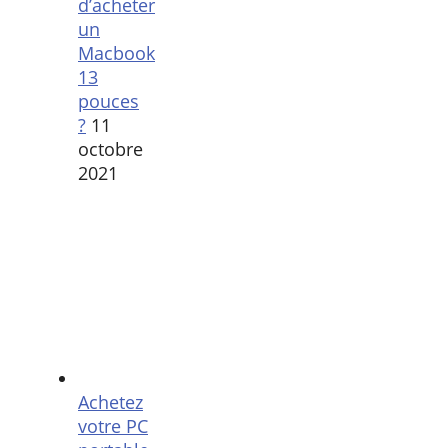
d’acheter
un
Macbook
13
pouces
?
11
octobre
2021
Achetez
votre PC