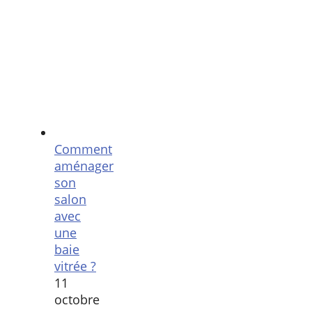
Comment
aménager
son
salon
avec
une
baie
vitrée ?
11
octobre