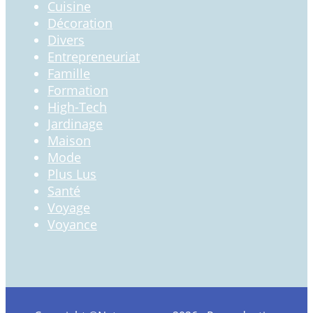
Cuisine
Décoration
Divers
Entrepreneuriat
Famille
Formation
High-Tech
Jardinage
Maison
Mode
Plus Lus
Santé
Voyage
Voyance