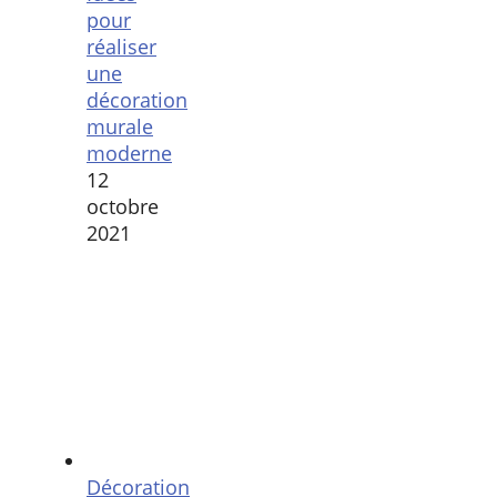
pour
réaliser
une
décoration
murale
moderne
12
octobre
2021
Décoration