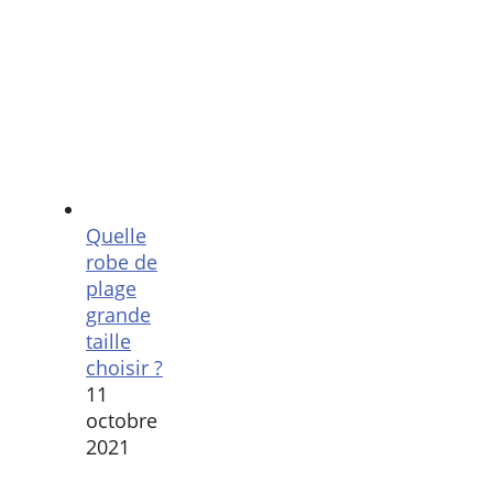
Quelle
robe de
plage
grande
taille
choisir ?
11
octobre
2021