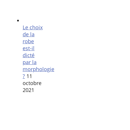
Le choix
de la
robe
est-il
dicté
par la
morphologie
?
11
octobre
2021