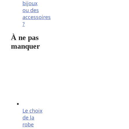
bijoux
ou des
accessoires
?
À ne pas
manquer
Le choix
de la
robe