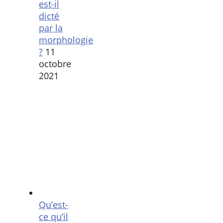
est-il
dicté
par la
morphologie
?
11
octobre
2021
Qu’est-
ce qu’il