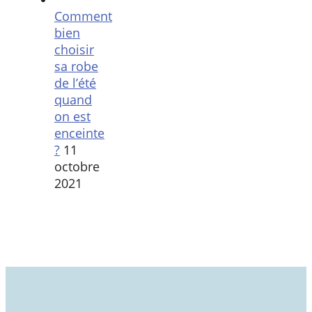
Comment
bien
choisir
sa robe
de l’été
quand
on est
enceinte
?
11
octobre
2021