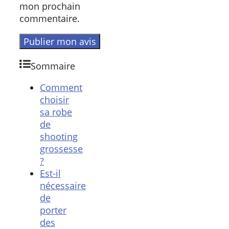
mon prochain
commentaire.
Sommaire
Comment
choisir
sa robe
de
shooting
grossesse
?
Est-il
nécessaire
de
porter
des