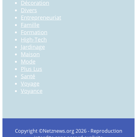
Décoration
Divers
Entrepreneuriat
Famille
Formation
High-Tech
Jardinage
Maison
Mode
Plus Lus
Santé
Voyage
Voyance
Copyright ©Netznews.org 2026 - Reproduction