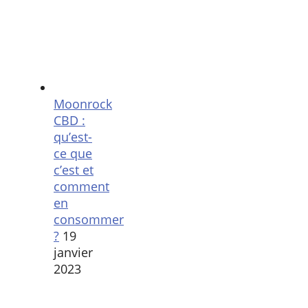
Moonrock
CBD :
qu’est-
ce que
c’est et
comment
en
consommer
?
19
janvier
2023