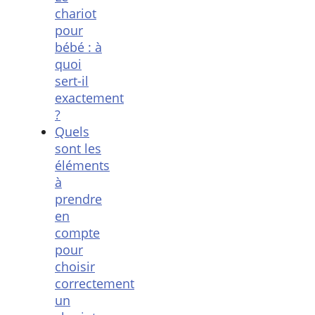
chariot
pour
bébé : à
quoi
sert-il
exactement
?
Quels
sont les
éléments
à
prendre
en
compte
pour
choisir
correctement
un