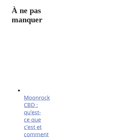
À ne pas
manquer
Moonrock
CBD :
qu’est-
ce que
c’est et
comment