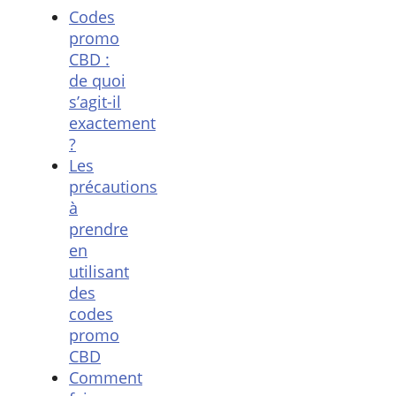
Codes
promo
CBD :
de quoi
s’agit-il
exactement
?
Les
précautions
à
prendre
en
utilisant
des
codes
promo
CBD
Comment