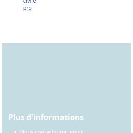
civile
pro
Plus d'informations
Nous contacter par email