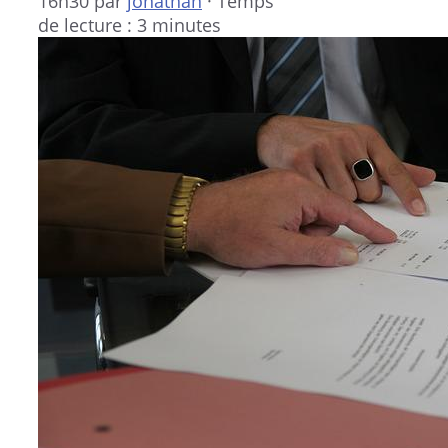
16h30
par
jonathan
·
Temps
de lecture : 3 minutes