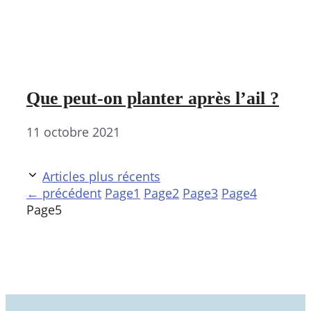
Que peut-on planter après l’ail ?
11 octobre 2021
Articles plus récents
←
précédent
Page
1
Page
2
Page
3
Page
4
Page
5